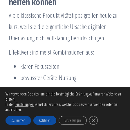
helfen können
Viele klassische Produktivitätstipps greifen heute zu
kurz, weil sie die eigentliche Ursache digitaler
Überlastung nicht vollständig berücksichtigen.
Effektiver sind meist Kombinationen aus:
klaren Fokuszeiten
bewusster Geräte-Nutzung
Reduktion unnötiger Benachrichtigungen
Wir verwenden Cookies, um dir die bestmögliche Erfahrung auf unserer Website zu
strukturierten Kommunikationsfenstern
bieten.
In den
Einstellungen
kannst du erfahren, welche Cookies wir verwenden oder sie
ausschalten.
digitalen Ruhephasen
GDPR Cookie-Banner schli
Zustimmen
Ablehnen
Einstellungen
Besonders wichtig: