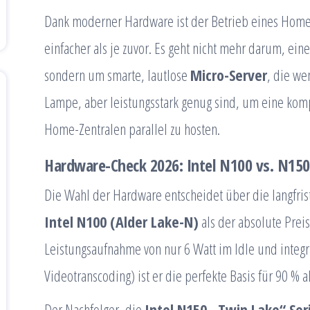
Dank moderner Hardware ist der Betrieb eines Homes
einfacher als je zuvor. Es geht nicht mehr darum, ein
sondern um smarte, lautlose
Micro-Server
, die we
Lampe, aber leistungsstark genug sind, um eine komp
Home-Zentralen parallel zu hosten.
Hardware-Check 2026: Intel N100 vs. N150
Die Wahl der Hardware entscheidet über die langfrist
Intel N100 (Alder Lake-N)
als der absolute Preis
Leistungsaufnahme von nur 6 Watt im Idle und integr
Videotranscoding) ist er die perfekte Basis für 90 % a
Der Nachfolger, die
Intel N150 „Twin Lake“ Ser