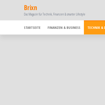
Zum
Brixn
Inhalt
Das Magazin für Technik, Finanzen & smarter Lifestyle
springen
STARTSEITE
FINANZEN & BUSINESS
TECHNIK & 