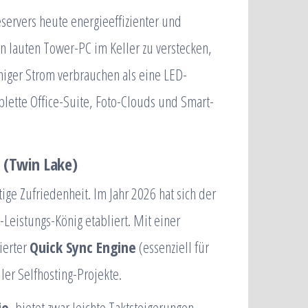
ervers heute energieeffizienter und
en lauten Tower-PC im Keller zu verstecken,
niger Strom verbrauchen als eine LED-
lette Office-Suite, Foto-Clouds und Smart-
 (Twin Lake)
ige Zufriedenheit. Im Jahr 2026 hat sich der
-Leistungs-König etabliert. Mit einer
ierter
Quick Sync Engine
(essenziell für
ller Selfhosting-Projekte.
ie
, bietet zwar leichte Taktsteigerungen,