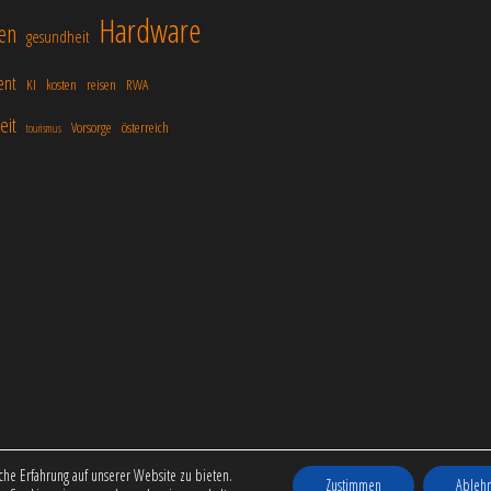
Hardware
en
gesundheit
ent
KI
kosten
reisen
RWA
eit
Vorsorge
österreich
tourismus
Stolz präsentiert von
WordPress
|
Theme:
Popularis Business
he Erfahrung auf unserer Website zu bieten.
Zustimmen
Ableh