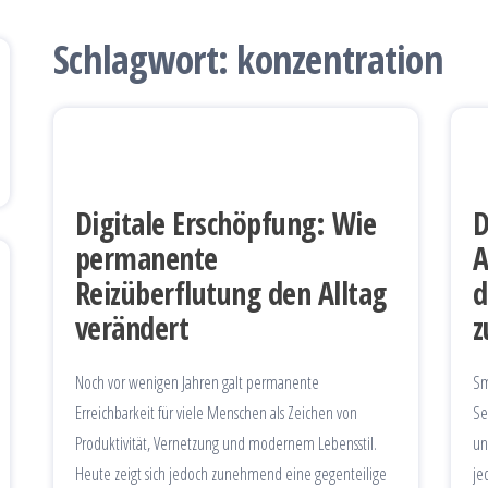
Schlagwort:
konzentration
Digitale Erschöpfung: Wie
D
permanente
A
Reizüberflutung den Alltag
d
verändert
z
Noch vor wenigen Jahren galt permanente
Sm
Erreichbarkeit für viele Menschen als Zeichen von
Se
Produktivität, Vernetzung und modernem Lebensstil.
un
Heute zeigt sich jedoch zunehmend eine gegenteilige
je