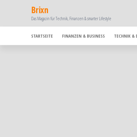
Zum
Brixn
Inhalt
Das Magazin für Technik, Finanzen & smarter Lifestyle
springen
STARTSEITE
FINANZEN & BUSINESS
TECHNIK & 