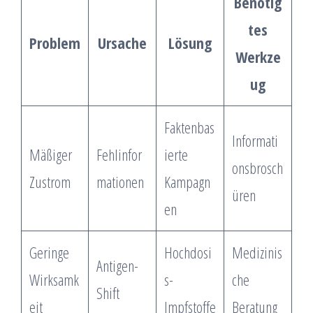
Benötig
tes
Problem
Ursache
Lösung
Werkze
ug
Faktenbas
Informati
Mäßiger
Fehlinfor
ierte
onsbrosch
Zustrom
mationen
Kampagn
üren
en
Geringe
Hochdosi
Medizinis
Antigen-
Wirksamk
s-
che
Shift
eit
Impfstoffe
Beratung