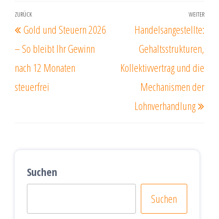
Beitragsnavigation
ZURÜCK
WEITER
Vorheriger
Näc
Gold und Steuern 2026
Handelsangestellte:
Beitrag
Beit
– So bleibt Ihr Gewinn
Gehaltsstrukturen,
nach 12 Monaten
Kollektivvertrag und die
steuerfrei
Mechanismen der
Lohnverhandlung
Suchen
Suchen