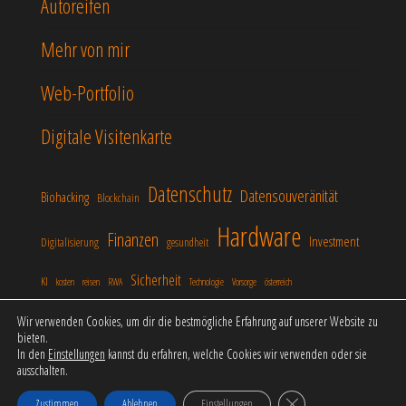
Autoreifen
Mehr von mir
Web-Portfolio
Digitale Visitenkarte
Datenschutz
Datensouveränität
Biohacking
Blockchain
Hardware
Finanzen
Investment
Digitalisierung
gesundheit
Sicherheit
KI
kosten
reisen
RWA
Technologie
Vorsorge
österreich
Wir verwenden Cookies, um dir die bestmögliche Erfahrung auf unserer Website zu
bieten.
In den
Einstellungen
kannst du erfahren, welche Cookies wir verwenden oder sie
Stolz präsentiert von
WordPress
|
Theme:
Popularis
ausschalten.
Business
GDPR Cookie-Banner schli
Zustimmen
Ablehnen
Einstellungen