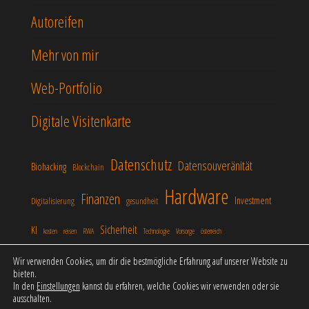
Autoreifen
Mehr von mir
Web-Portfolio
Digitale Visitenkarte
Datenschutz
Datensouveränität
Biohacking
Blockchain
Hardware
Finanzen
Investment
Digitalisierung
gesundheit
Sicherheit
KI
kosten
reisen
RWA
Technologie
Vorsorge
österreich
Wir verwenden Cookies, um dir die bestmögliche Erfahrung auf unserer Website zu
bieten.
In den
Einstellungen
kannst du erfahren, welche Cookies wir verwenden oder sie
Stolz präsentiert von
WordPress
|
Theme:
Popularis
ausschalten.