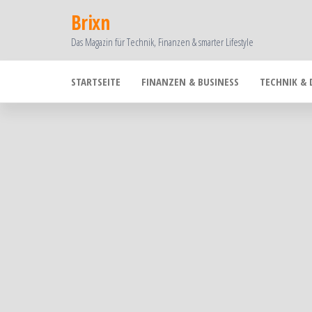
Zum
Brixn
Inhalt
Das Magazin für Technik, Finanzen & smarter Lifestyle
springen
STARTSEITE
FINANZEN & BUSINESS
TECHNIK & 