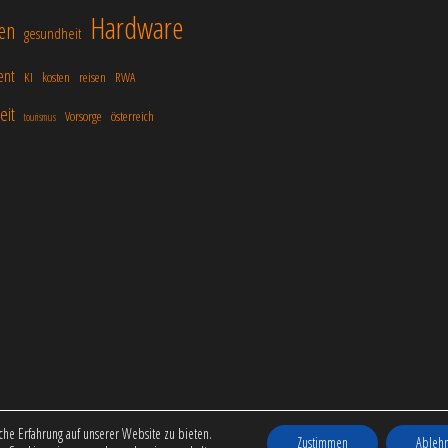
Hardware
en
gesundheit
ent
KI
kosten
reisen
RWA
eit
Vorsorge
österreich
tourismus
Stolz präsentiert von
WordPress
|
Theme:
Popularis Business
he Erfahrung auf unserer Website zu bieten.
Zustimmen
Ableh