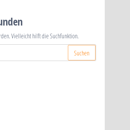
funden
en. Vielleicht hilft die Suchfunktion.
hen
h: