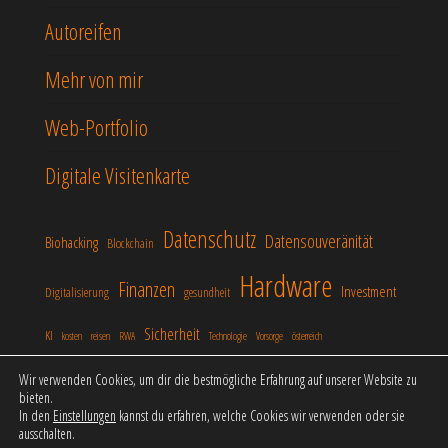
Autoreifen
Mehr von mir
Web-Portfolio
Digitale Visitenkarte
Datenschutz
Datensouveränität
Biohacking
Blockchain
Hardware
Finanzen
Investment
Digitalisierung
gesundheit
Sicherheit
KI
kosten
reisen
RWA
Technologie
Vorsorge
österreich
Wir verwenden Cookies, um dir die bestmögliche Erfahrung auf unserer Website zu
bieten.
In den
Einstellungen
kannst du erfahren, welche Cookies wir verwenden oder sie
Stolz präsentiert von
WordPress
|
Theme:
Popularis
ausschalten.