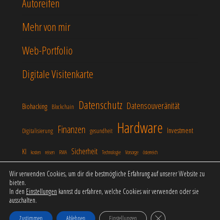
Autoreifen
Mehr von mir
Web-Portfolio
Digitale Visitenkarte
Datenschutz
Datensouveränität
Biohacking
Blockchain
Hardware
Finanzen
Investment
Digitalisierung
gesundheit
Sicherheit
KI
kosten
reisen
RWA
Technologie
Vorsorge
österreich
Wir verwenden Cookies, um dir die bestmögliche Erfahrung auf unserer Website zu
bieten.
In den
Einstellungen
kannst du erfahren, welche Cookies wir verwenden oder sie
Stolz präsentiert von
WordPress
|
Theme:
Popularis
ausschalten.
Business
GDPR Cookie-Banner schli
Zustimmen
Ablehnen
Einstellungen