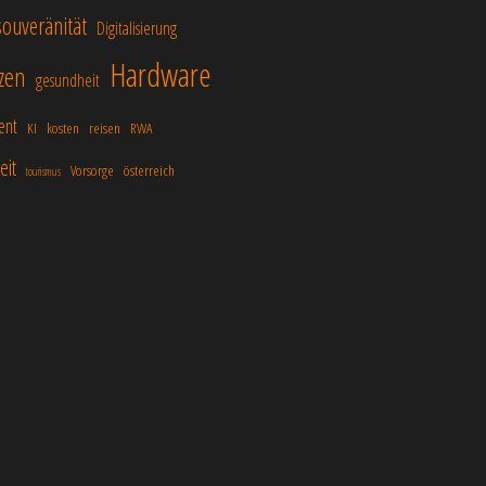
ouveränität
Digitalisierung
Hardware
zen
gesundheit
ent
KI
kosten
reisen
RWA
eit
Vorsorge
österreich
tourismus