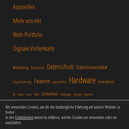
Autoreifen
Mehr von mir
Web-Portfolio
Digitale Visitenkarte
Datenschutz
Datensouveränität
Biohacking
Blockchain
Hardware
Finanzen
Investment
Digitalisierung
gesundheit
Sicherheit
KI
kosten
reisen
RWA
Technologie
Vorsorge
österreich
Wir verwenden Cookies, um dir die bestmögliche Erfahrung auf unserer Website zu
bieten.
In den
Einstellungen
kannst du erfahren, welche Cookies wir verwenden oder sie
Stolz präsentiert von
WordPress
|
Theme:
Popularis
ausschalten.