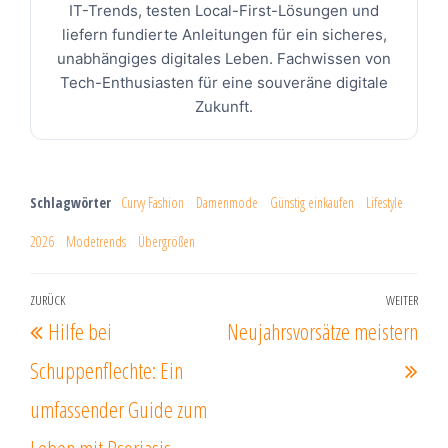
IT-Trends, testen Local-First-Lösungen und
liefern fundierte Anleitungen für ein sicheres,
unabhängiges digitales Leben. Fachwissen von
Tech-Enthusiasten für eine souveräne digitale
Zukunft.
Schlagwörter
Curvy Fashion
Damenmode
Günstig einkaufen
Lifestyle
2026
Modetrends
Übergrößen
Beitragsnavigation
ZURÜCK
WEITER
Vorheriger
Näc
Hilfe bei
Neujahrsvorsätze meistern
Beitrag
Beit
Schuppenflechte: Ein
umfassender Guide zum