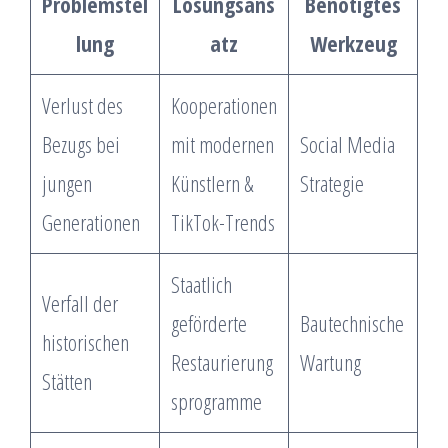
Problemstel
Lösungsans
Benötigtes
lung
atz
Werkzeug
Verlust des
Kooperationen
Bezugs bei
mit modernen
Social Media
jungen
Künstlern &
Strategie
Generationen
TikTok-Trends
Staatlich
Verfall der
geförderte
Bautechnische
historischen
Restaurierung
Wartung
Stätten
sprogramme