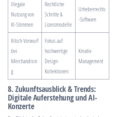
Illegale
Rechtliche
Urheberrechts
Nutzung von
Schritte &
-Software
KI-Stimmen
Lizenzmodelle
Kitsch-Vorwurf
Fokus auf
bei
hochwertige
Kreativ-
Merchandisin
Design-
Management
g
Kollektionen
8. Zukunftsausblick & Trends:
Digitale Auferstehung und AI-
Konzerte