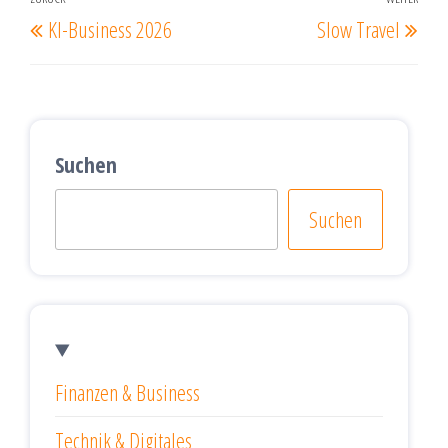
Beitragsnavigation
Vorheriger
Näc
KI-Business 2026
Slow Travel
Beitrag
Beit
Suchen
Suchen
Finanzen & Business
Technik & Digitales